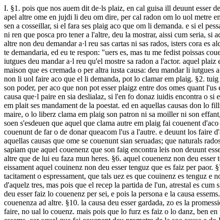
I. §1. pois que nos auem dit de·ls plaiz, en cal guisa ill deuunt esser defenit per jujdi, primeirament digam d'aquestas causas que om deu faire enanz que om apell altre ome en jujdi. §2. primeirament enant que om apel altre ome en jujdi li deu om dire, per cal radon om lo uol metre em plait, zo es a dire per cal accion el uol demandar. ed aco deu om dire de.XX.dias enant que el lo son em plaig. e quant el o aura audit, sapias sen a cosseillar, si el fara ses plaig aco que om li demanda. e si el pessa que non li o fara ses plaig aco que om li demanda, deu se garnir cum el li fasza dreig. §3. eissament si aquel que met l'altre em plaig a carta ni ren que posca pro tener a l'altre, deu la mostrar, aissi cum seria, si aquel que met altre em plaig aura carta, cum el fos paraz d'aco qu'el demanda, si el no uol conoisser lo pagament. mas aquel que met em plaig altre non deu demandar a·l reu sas cartas ni sas rados, isters cora es alcuna paruenza de la lui part que demanda, si cum es si eu dic: "tu me deus.X.sol.", e tu dides a me que eu t'en aia feita couenenza que non los te demandaria, ed eu te respon: "uers es, mas tu me fedist poissas couenenzas que tu los me darias e que eu los te pogues demandar.", ed aco te deman la carta qu'en fo faita. §4. arregers altre plaiz es de cal li iutgues deu mandar a·l reu qu'el mostre sa radon a l'actor. aquel plaiz es tals: uns om comandec o prestec auer ad un altre, ed amdui en fero cartas, ed aquel que comandec l'auer a perdudas las suas cartas per sa maison que es cremada o per altra iusta causa: deu mandar li iutgues a·l reu que el li mostre sas cartas. II. §1. pois qu'es dit en cal guisa l'actors deu dire a·l reu per cal radon el lo uol metre em plait, oimais si·l reus non li uol faire aco que el li demanda, pot lo clamar em plaig. §2. tuig home podunt clamar altres omes em plaig isters aquil qu'en sunt gitat a num, si cum es lo filz: non pot sonar em plaig lo paire quant el es e son poder, per aco que non pot esser plaigz entre dos omes quant l'us es em poder de l'altre. mas si el non es e sson poder pot o far per mandament de la poestat, e la poestat deura li o cossentir, isters si non es tals causa que·l paire en sia deslialaz, si l'en fo donaz iuidis encontra o si el s'en redemes, si con es de furt e de rapina e de injuria e de moltas altras causas que leiz diz. §3. aregers lo liberz non pot clamar son patron em plait ses mandament de la poestat. ed en aquellas causas don lo fillz non pot clamar so paire em plaig, en aquellas medeuersas lo liberz non pot clamar son patron. §4. e si·l fillz clama em plaig son paire ni se maire, o lo liberz clama em plaig son patron ni sa moiller ni son effant, esters en tal mesura cum auem dit desobre, deu en auer pena de.L.besanz. e si el no·ls a, deu la poestaz penre uenganza de·l cors. III. §1. soen s'esdeuen que aquel que clama autre em plaig fai couenent d'aco que om li demanda e plaideia s'en per amor o per auer que el en dona, e per aco deuem dire de·ls couinenz. §2. couinenz es aco que dui ome couenunt de far o de donar queacom l'us a l'autre. e deuunt los faire d'aquellas causas de que lo iutges se deu entremetre de iutgar. §3. la fe que l'uns promet e l'altre demanda, ed en que el se fida, si·l somon, que aquellas causas que ome se couenunt sian seruadas; que naturals rados e