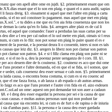
dulteri, ia sia zo que fins en sia faita. §4. aquel om que fai fin, si om li en promet auer ed om no lo li uol donar, non o pot demandar per sol la couinenza, si non li es faita promessions. mas s'en pot tornar a la primeira radon, ed aquel om sera destreiz de respondre d'aco que el era desenanz, o el li donara aco que el li couenc a donar per la fin. mas una causa deuunt tuig ome saber que aquel om que fai fin e couenenza, que aquel es destreiz de seinar, si aquel om a cui el fai la fin li dona o donar li uolc aco que li ac en couenenza. mas si aquel om a cui el a faita la fin la uol laissar ni desfaire, pot ben demandar aco que a donat per la fin, si el se uol, o se pot deuendre per la fin, ed aco es e sson arbire. o pot ben demandar la pena, si ela i fos promessa, e sobre tot aco se pot deuendre per la fin, si aco fon en couinent, cora la fins fo faita. V. §1. omais digam de·l iutgue e de aquellas autras personas que deuunt esser in iudicio. en iudidi deuunt esser tres persone : li actors e·l reus e·l iutgaire. li actors es aquel qui demanda, li reus es aquel que om demanda, li iutgaire es aquel qui deuedis lo plaig. ed encaras i ant obs altras personas, zo sunt li aduocat: li aduocat son aquill qui radonont los plaiz dauant las poestaz, zo son li gramadi. §2. assaz son omen qui non podunt postular per altre, zo es a dire tals personas son que non podunt plaideiar per se ni per altre, si cum sunt aquill menor de.XXV.anz et aquill qui non audon. aquist non podunt plaideiar, ni per se ni per altre, zo e ni a sos obs ni ad obs d'altre. §3. altre ome sunt qui non podunt plaideiar si non per sei o per certas personas, si cum sont aquill qui sunt infamas, zo son aquill qui sunt uencut dauant lo iutgue de furt o de rapina o de iniuria, o aquill qui en doneront auer per aco que ill non siant mes em plaig, car zo feiron ill per mala consciencia, zo es per zo que ill s'en sentiunt colpable. aquist podunt plaideiar a lors obs e per lor effanz e per lor paires, e si es liberz, per son patron; e si es tuaors o curaors pot plaideiar per aquel de cui el es tuaors o curaors. §4. altre en sunt qui non podunt plaideiar si non per sei, si cum es aquel que a perdut son ueder e si cum es femna; isters si la femna a paire, pot ben plaideiar per el, si el es malautes e non es qui plaideig per el. §5. zo que li aduocat diran em plaig, en uedienza ed en audienza d'aquel de cui es lo plaiz, deu esser tengut eissament cum se aquel o disses cui lo plaiz era. e si de ren i mesfallis sunt, infra tres dias lo pot retornar aquel de cui era lo plaiz. VI. §1. pois que nos auem dig de·ls aduocaz qui son em plaig per altres omes, ara digam de·ls autres que eissament solunt faire plaig per altres. mas aquill se apellaig "aduocat", ed aquist an num "procurador": zo es aquel om qui per lo meu mandament aministra lo meu negoci, zo es qui fai la mia fadenda, o sia que el plaidei per me o sia que el defenda me em plaig o sia que el faza altre negoci, si cum es si el bastis una maison o fasza una uigna o requerre alcun auer de mon deptor, e tot per mun mandament. §2. a zo que altre om posca esser mos procuradors, moltas causas i ant obs ad esgardar. §3. la primeira causa es que el en deu auer mandament de tel ome qui sener es d'aquella causa. §4. li autra causa si es que l'om