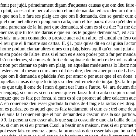
s que tuig li ome de·l mon digant uer l'uns a l'autre. §4. ara deuem dire e ueder, cals couenenz deu esser seruaz e cals non. §5. primeirament sapiam que aquel couenenz que son faig encontra leis non deuunt esser tenguig, si cum es si eu couenc que eu fasza furt o auta o rapina o autra laida causa, o encontra bona costuma, si cum es si eu couenc ad altre que de lui eu faza mun heres. §6. aquel couenenz non deu esser tenguz que es faiz per forza, si cum es si eu promet ad altre calacom auer, que el me fasza forza, o ab lanza o ab espada o ab autras armas. eissament aquel couinenz non deu esser tenguz que es faiz per paor. §7. en couenenz deu esser gardada la rados de·l faig e la rados de·l dreg. lo faigz es aco que l'uns promet e l'autre s'en fida en el. aizo esdeuen tacitament o espressament, que tals uez es que couinenz es tenguz e non es parlaz, zo es aquel que es faiz tacitament, si cum es : trei ome deuunt.C.sol.ad un ome: aquest om pot demandar tot son auer a cadaun d'aquelz tres, mas pois que el recep la partida de l'un, atrestal es cum si el auia fait couenent que el non demandes a cascun mas la soa partida. §8. e·l dreg deu esser esgardat la persona per sei e la causa de que deu esser faiz lo couenenz per sei, e pois la persona e la causa essems. §9. la persona deu esser aitals que sapia cossentir e que aia bailia de las soas causas. e moltas autras personas sunt qui non podunt far couenenza ad altre. §10. la causa deu esser gardada, zo es la promessios, si cum es si eu promet.C.sol. a bastir una maison. mas si eu promet tal causa que sia encontra lei, si cum es de furt o de rapina o de iniuria faire, no ual lo couenz. mais pois que lo furz es faiz o lo danz, ben en pot esser faiz couenenz. apres, la promessios deu esser tals que bona fei i sia d'ambas parz. §11. la persona e la causa deu esser gardada essems, car aquel que fai couenent deu prometre de la soa causa e de·l seu faig, si cum es si el couen de bastir una maison, deu li prometre de bastir per si medeiss. ed aquel a cui el o couen li o deu demandar per sei, zo es a sson obs. que nuillz om non pot prometre per altre, si cum es si eu te couen: "aitals om te faia aital causa.", non ual; ni non pot uns om recebre couenent per altre si non e sson pro, o el non o fai per son mandament, isters lo filz per lo paire e·l sers per lo seinor. ed aquella medeissa radons es en lo tuaor ed e·l curaor. §12. mas zo deuem saber que aquel qui clama lo couenent, sempre lo deu prouar. §13. altre couinenz son que an num "transactions". zo es aquel que l'om fai ab altre fors de plaig o em plaig, cant jujdis en deu esser donaz ed om en fai amor per auer. IV. §1. aquel couinenz deu esser seruaz eissament cum li altre, e bona fes deu esser d'ambas parz, e las autras radons i deuunt esser gardadas que deuunt esser seruadas en altres locs. §2. aquel qui met autre em plaig, si om li promet alcuna causa per zo que el fenis sun dreig e sson deman e no·l meta mais em plaig, deu li esser donada; ancara non aia el bona rado, no ual la transaccions, zo es la fis, ed aco qu'en fo promes de donar non pot esser demandat. e si alcuna causa li en es donada, pot la demandar aquel qui la donet ad aquel a cui la donet ed a sson heres. §3. mas una causa deu l'om saber que, si fins e couenenza fo faita d'aquellas causas de que om dec morir; si jujdis li en fo donaz encontra, be ual isters d'a