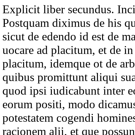
Explicit liber secundus. Incipit liber tercius. I. De iudiciis. || Postquam diximus de his que in iudiciis sunt necessaria, sicut de edendo id est de manifestando alii quare uult eum uocare ad placitum, et de in ius uocando aliquem ad placitum, idemque ot de arbitris, id est de illis personis in quibus promittunt aliqui sua uoluntate ut faciant secundum quod ipsi iudicabunt inter eos, quamuis non sint in potestate eorum positi, modo dicamus de personis illis que habent potestatem cogendi homines ad placitum, ut unus faciat racionem alii, et que possunt iudicare sine omni securitate. set illi supra dicti uocantur arbitri, isti uero uocantur iudices. Prius considerandum est, quid est iudicium, et in qua forma et in qua mensura debet ordinari, et usque ad quod tempus durabit post quam erit inceptum, et quam potestatem et quem ualorem habeat. Inter iudicium et arbitrum talis est differencia, quia iudicium fit per publicam personam et potestatem comunem, arbiter est priuata persona. adhuc est ibi alia differencia, quia arbiter non potest cogere aliquos ut obediant sue sentencie, || nisi per pignora uel per promissam penam uel por securitatem, sicut dictum est supra: set si iudox dederit sentenciam inter aliquos et ipsi nolunt obedire, iudex potest eos cogere, quamuis non habeat inde pignora uel manuleuatores, uel etiam pena non sit promissa. Mensura et forma debet considerari in principio iudicii et in fine. similiter persona iudicis et actoris et rei inspicienda est. II. Quis potest esse iudex et qui non. Iudex talis debet esse quod non possit refutari natura nec lege. natura refutantur minores XXV annis, sicut non possunt esse arbitri. similiter surdi et muti. iure refutantur femine et serui et infames. III. Quis potest stare in placito. Persona quoque actoris et rei debet esse talis que non possit refutari natura uel iure. natura proibentur surdi et muti et fatui, id est illi qui non bene habent memoriam, et minores XXV annis. iure proibentur serui et illi quibus uetita est administracio suarum rerum. set omnes illi possunt placitari qui possunt facere dampnum suum. item omnes isti possunt placitari, si abent tutores uel curatores, et si non habent, ipsi debent eos petere, et licet ipsi non uelint, potestas loci debet eis dare curatorem qui faciat placitum pro eis. IIII. De quibus rebus potest esse placitum et de quibus non. || Causa debet esse pecuniaria, id est de pecunia uel talis que possit extimari pro pecunia, sicuti terra uel domus, uel debet esse criminalis. set si fuerit alia questio, sicuti de magnitudine terre uel de uiribus herbarum, iudex non debet illam audire. Persona rei debet conspici, sicut et persona tutoris qui non dedit manuleuatores ut saluaret res ipsius cuius est tutor, quia tutor ille non potest placitari pro eo cuius est tutor nec potest eum deffendere. Forma iudicii debet animaduerti, que talis debet esse quod iudex et actor et reus debent singuli exercere suam officiurn, et hoc infra legitimum tempus, id est infra III annos post quam placitum est incohatum. V. Quod sit officium iudicis. Iudicis officium est ut causam audiat et ut partes cogat uenire ad placitum. hoc facto sepe debet querere a partibus si plus uelint aliquid dicere. postea debet cogitare de causa, et cuius sit racio debet cognoscere, et sic sentenciam in scriptis debet recitare in presencia ipsarum parcium. Aliquando tamen est quod iudex potest dare sentenciam, quamuis non sint ibi ambe partes: sicuti in hoc casu. si una parcium, sicuti si actor noluerit uenire ad placitum post quam inceptum est et post quam uocatus est a iudice et iu||dex fecit hoc scire reo, iudex debet mittere unum edictum actori, id est debet ei mittere litteras ut ueniat ad placitum. si autem non uenerit usque ad XXX dies, mittat ei aliud edictum, et si iterum non uenerit usque ad XXX dies, debet mittere alias literas. et si istis ultimis uenire contempserit nec alium qui placitetur pro eo miserit, debet habere spacium unius anni. quod si infra spacium unius anni non uenit, iudex debet finire placitum in presencia alterius partis sicut lex precipit. set si infra annum uenerit ad placitum, non debet audiri donec reddat expensas quas alius moderate fecit in causa, nec debet recedere a placito donec finiatur. et si recesserit et annus finiatur, tunc perdit racionem suam et omnem peticionem quam faciebat. Si autem reus fuerit absens, id est ille de quo facta fuit reclamacio, post quam placitum erit inceptum, iudex debet eum querere ut ueniat ad placitum, et si non uenerit, iudex debet ei mittere tres litteras per tres uices ut ueniat ad placitum, uel debet mittere unas literas tantum in quibus debet ei mittere quod, si non ueneri