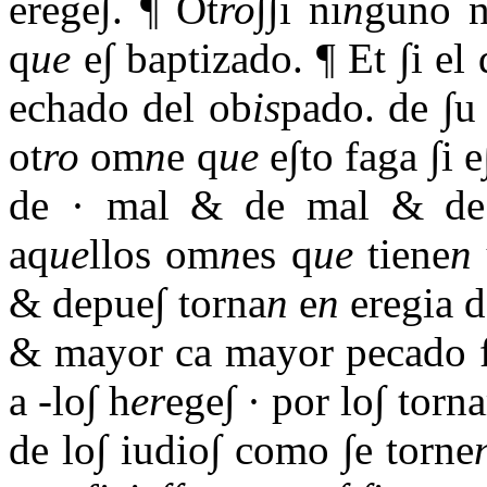
erege∫. ¶ Ot
ro
∫∫i ni
n
guno 
q
ue
e∫ baptizado. ¶ Et ∫i el 
echado del ob
is
pado. de ∫u
ot
ro
om
n
e q
ue
e∫to faga ∫i e
de · mal & de mal & de
aq
ue
llos om
n
es q
ue
tiene
n
& depue∫ torna
n
e
n
eregia 
& mayor ca mayor pecado 
a -lo∫ h
er
ege∫ · por lo∫ torna
de lo∫ iudio∫ como ∫e torne