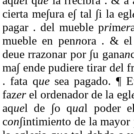
aq
ue
l q
ue
la rrecibra
.
& a 
cierta me∫ura e∫ tal ∫i la egl
pagar
.
del mueble p
ri
m
er
mueble en pen
n
ora
.
& el 
deue rrazonar por ∫u gana
n
ma∫ ende pudiere tirar d
e
l 
.
fata q
ue
sea pagado. ¶ Et
faz
er
el ordenador de la egl
aq
ue
l de ∫o q
ua
l poder e
c
on
∫intimie
n
to de la mayor