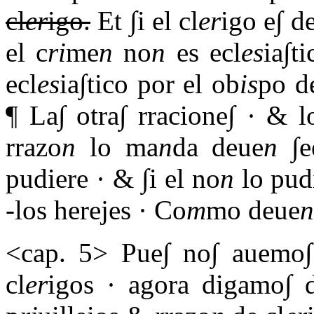
cl
er
igo.
Et ∫i el cl
er
igo e∫ d
el c
ri
me
n
no
n
es ecl
es
ia∫ti
ecl
es
ia∫tico por el ob
is
po d
¶ La∫ otra∫ rracione∫ · & l
rrazo
n
lo ma
n
da deue
n
∫e
pudiere · & ∫i el no
n
lo pudi
-los herejes · Co
m
mo deue
n
<cap. 5> Pue∫ no∫ auemo∫
cl
er
igos · agora digamo∫ d