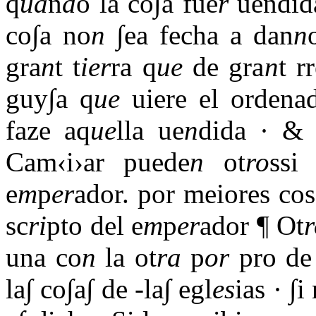
q
ua
n
d
o la co∫a fue
r
uendida
co∫a no
n
∫ea fecha a dan
n
gra
n
t t
ier
ra q
ue
de gra
n
t r
guy∫a q
ue
uiere el ordena
faze aq
ue
lla ue
n
dida · & 
Cam‹i›ar puede
n
ot
ro
ssi
e
m
p
er
ador. por meiores cos
sc
ri
pto del e
m
p
er
ador ¶ Ot
una co
n
la ot
ra
p
or
pro de
la∫ co∫a∫ de -la∫ egl
es
ias · ∫i