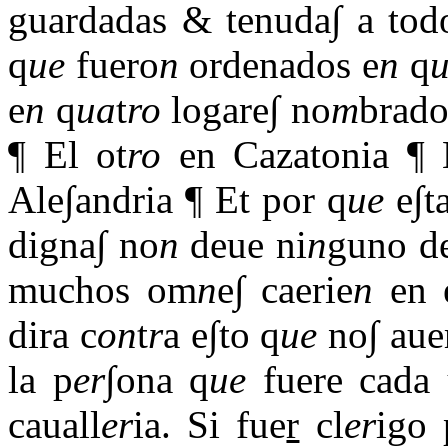
guardadas & tenuda∫ a tod
q
ue
fuero
n
ordenados e
n
q
e
n
q
ua
t
ro
logare∫ no
m
brado
¶ El ot
ro
en Cazatonia ¶ 
Ale∫andria ¶ Et por q
ue
e∫ta
digna∫ no
n
deue ni
n
guno de
muchos om
n
e∫ caerie
n
en e
dira c
on
t
r
a e∫to q
ue
no∫ aue
la p
er
∫ona q
ue
fuere cada 
cauall
er
ia. Si fue
r
cl
er
igo 