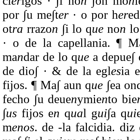
cl
er
igos · ∫i no
n
∫on mo
n
i
por ∫u me∫t
er
· o por h
er
ed
ot
ra
rrazo
n
∫i lo q
ue
no
n
lo
· o de la capellania. ¶ 
ma
n
dar de lo q
ue
a depue∫ 
de dio∫ · & de la egl
es
ia 
fijos. ¶ Ma∫ aun q
ue
∫ea on
fecho ∫u deue
n
ymie
n
to bie
∫
us
fijos e
n
q
ua
l g
ui
∫a q
ui
m
enos
. de -la falcidia. diz