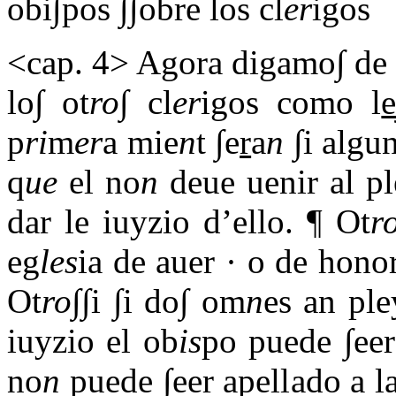
obi∫pos ∫∫obre los cl
er
igos
<cap. 4> Agora digamo∫ de 
lo∫ ot
ro
∫ cl
er
igos como l
p
ri
m
er
a mie
n
t ∫e
r
a
n
∫i algu
q
ue
el no
n
deue uenir al pl
dar le iuyzio d’ello. ¶ Ot
r
eg
les
ia de auer · o de honor
Ot
ro
∫∫i ∫i do∫ om
n
es an ple
iuyzio el ob
is
po puede ∫eer 
no
n
puede ∫eer apellado a la