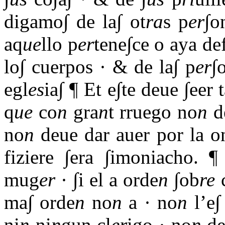
digamo∫ de la∫ ot
ra
s p
er
∫o
aq
ue
llo p
er
tene∫ce o aya de
lo∫ cuerpos · & de la∫ p
er
∫
egl
es
ia∫ ¶ Et e∫te deue ∫eer t
q
ue
co
n
gra
n
t rruego no
n
de
no
n
deue dar auer por la o
fiziere ∫era ∫imoniacho. ¶
mug
er
· ∫i el a orde
n
∫ob
re
c
ma∫ orde
n
no
n
a · no
n
l’e∫
ni
n
ni
n
gun cl
er
igo · no
n
de