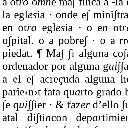
a ot
ro
o
mn
e ma∫ finca a -la 
la egl
es
ia · onde e∫ mini∫tra
en ot
ra
egl
es
ia · o e
n
ot
r
o∫pital. o a pobre∫ · o a r
piedat. ¶ Ma∫ ∫i alguna co
ordenador por alguna g
ui
∫∫
a el e∫ acreçuda alguna 
parie‹n›t fata q
ua
rto grado 
∫e q
ui
∫∫ier · & faz
er
d’ello ∫
atal di∫ti
n
con dep
ar
timie