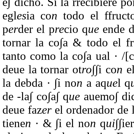
e∫ dicho. Si la rrecibiere po
egl
es
ia co
n
todo el ffruct
p
er
der el p
re
cio q
ue
ende d
tornar la co∫a & todo el f
tanto como la co∫a ual · /[c
deue la tornar ot
ro
∫∫i co
n
el
la debda · ∫i no
n
a aq
ue
l q
de -la∫ co∫a∫ q
ue
auemo∫ di
deue faz
er
el ordenador de l
tiene
n
· & ∫i el no
n
q
ui
∫∫i