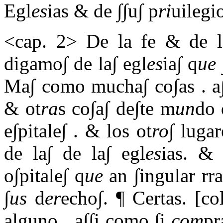
Egl
es
ias & de ∫∫u∫ p
ri
uilegi
<cap. 2> De la fe & de l
digamo∫ de la∫ egl
es
ia∫ q
ue
Ma∫ como mucha∫ co∫as
.
a∫
& ot
ra
s co∫a∫ de∫te m
un
do 
e∫pitale∫
.
& los ot
ro
∫ lugar
de la∫ de la∫ egl
es
ias. & 
o∫pitale∫ q
ue
an ∫ingular rr
∫
us
d
er
echo∫. ¶ Certas. [col
alguno
.
a∫∫i como ∫i
com
p