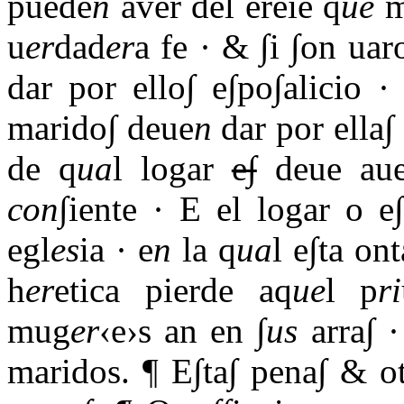
puede
n
aver del ereie q
ue
mu
u
er
dad
er
a fe · & ∫i ∫on uar
dar por ello∫ e∫po∫alicio 
marido∫ deue
n
dar por ella∫ 
de q
ua
l logar
e∫
deue aue
con
∫iente · E el logar o e
egl
es
ia · e
n
la q
ua
l e∫ta on
h
er
etica pierde aq
ue
l p
ri
mug
er
‹e›s an en ∫
us
arra∫ ·
maridos. ¶ E∫ta∫ pena∫ & o