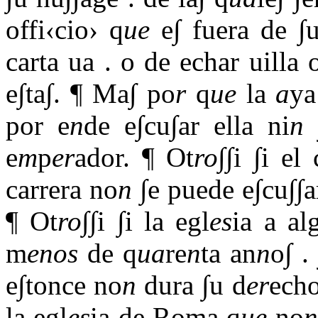
offi‹cio› q
ue
e∫ fuera de ∫
carta ua
.
o de echar uilla 
e∫ta∫. ¶ Ma∫ po
r
q
ue
la
a
ya
por e
n
de e∫cu∫ar ella ni
n
e
m
p
er
ador. ¶ Ot
ro
∫∫i ∫i e
carrera no
n
∫e puede e∫cu∫∫a
¶ Ot
ro
∫∫i ∫i la egl
es
ia a a
m
enos
de q
ua
re
n
ta an
n
o∫
.
e∫tonce no
n
dura ∫u d
er
ech
la egl
es
ia de Roma q
ue
no
n