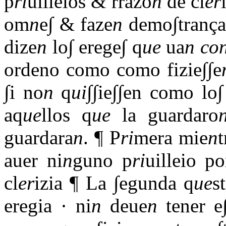
p
ri
uilleios & rrazo
n
de cl
er
om
n
e∫ & faze
n
demo∫trança
dize
n
lo∫ erege∫ q
ue
ua
n
co
ordeno como como fizie∫∫e
∫i no
n
q
ui
∫∫ie∫∫en como lo
aq
ue
llos q
ue
la guardaro
guardara
n
. ¶ P
ri
mera mie
n
t
auer ni
n
guno p
ri
uilleio p
cl
er
izia ¶ La ∫egunda q
ue
s
eregia · ni
n
deue
n
tener e∫