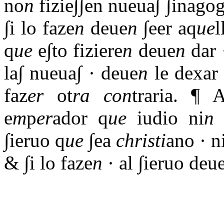
no
n
fizie∫∫en nueua∫ ∫inagog
∫i lo faze
n
deue
n
∫eer aq
ue
l
q
ue
e∫to fiziere
n
deue
n
dar ·
la∫ nueua∫ · deue
n
le dexar 
faz
er
ot
ra
con
traria. ¶ 
e
m
p
er
ador q
ue
iudio ni
n
∫ieruo q
ue
∫ea
christi
ano · n
& ∫i lo faze
n
· al ∫ieruo deu