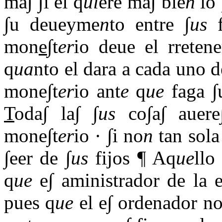
ma∫ ∫i el q
ui
ere ma∫ bie
n
lo 
∫u deueyme
n
to entre ∫
us
f
mon
e
∫t
er
io deue el rretene
q
ua
nto el dara a cada uno d
mone∫t
er
io ant
e
q
ue
faga ∫
T
oda∫ la∫ ∫
us
co∫a∫ auere
mone∫t
er
io · ∫i no
n
tan sola
∫eer de ∫
us
fijos ¶ Aq
ue
llo
q
ue
e∫ aministrador de la e
pues q
ue
el e∫ ordenador n