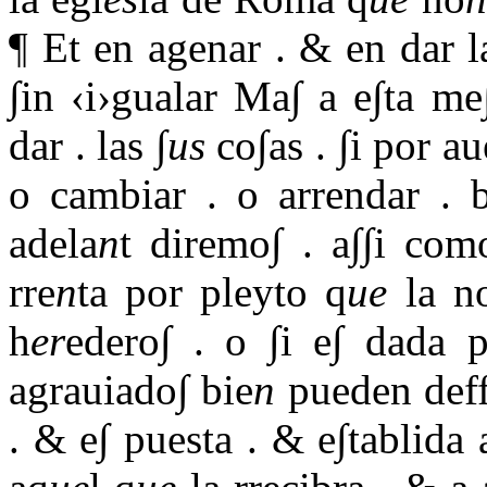
¶ Et en agenar
.
& en dar la
∫in ‹i›gualar Ma∫ a e∫ta me
dar
.
las ∫
us
co∫as
.
∫i por au
o cambiar
.
o arrendar
.
b
adela
n
t diremo∫
.
a∫∫i com
rre
n
ta por pleyto q
ue
la n
h
er
edero∫
.
o ∫i e∫ dada p
agrauiado∫ bie
n
pueden def
.
& e∫ puesta
.
& e∫tablida 