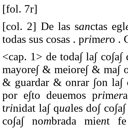
[fol. 7r]
[col. 2] De las s
an
ctas egl
todas sus cosas . p
ri
m
er
o . 
<cap. 1> de toda∫ la∫ co∫a∫
mayore∫ & meiore∫ & ma∫ o
& guardar & onrar ∫on la∫ 
por e∫to deuemos p
ri
m
er
t
ri
nidat la∫ q
ua
les do∫ co∫a∫
co∫a∫ no
m
brada mie
n
t f