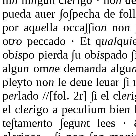
pueda auer ∫o∫pecha de foll
por aq
ue
lla occa∫∫io
n
no
n
y
ot
ro
peccado · Et q
ual
q
ui
ob
is
po pierda ∫u ob
is
pado ∫i
algu
n
om
n
e dema
n
da algu
pleyto no
n
le deue leuar ∫i 
p
er
lado //[fol. 2r] ∫i el cl
er
el cl
er
igo a pec
u
lium bie
n
te∫tame
n
to ∫egu
n
t lees ·