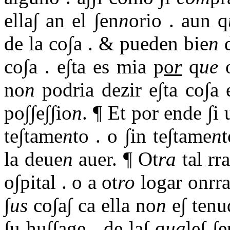
ella∫ an el ∫en
n
orio
.
aun q
de la co∫a
.
& pueden bie
n
d
co∫a
.
e∫ta es mia p
o
r
q
ue
o
no
n
podria dezir e∫ta co∫a 
po∫∫e∫∫io
n
. ¶ Et por ende ∫i
te∫tame
n
to
.
o ∫in te∫tame
n
t
la deue
n
auer. ¶ Ot
ra
tal rr
o∫pital
.
o a ot
ro
logar onrra
∫
us
co∫a∫ ca ella no
n
e∫ tenu
∫u hu∫∫age
.
de la∫ q
ua
le∫ ∫