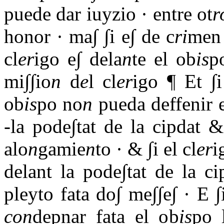
puede dar iuyzio · entre ot
r
honor · ma∫ ∫i e∫ de c
ri
men
cl
er
igo e∫ dela
n
te el ob
is
p
mi∫∫io
n
d
e
l cl
er
igo ¶ Et ∫i
ob
is
po no
n
pueda deffenir 
-la pode∫tat de la cipdat &
alo
n
gamie
n
to · & ∫i el cl
er
i
delant la pode∫tat de la c
pleyto fata do∫ me∫∫e∫ · E ∫
con
depnar fata el ob
is
po 