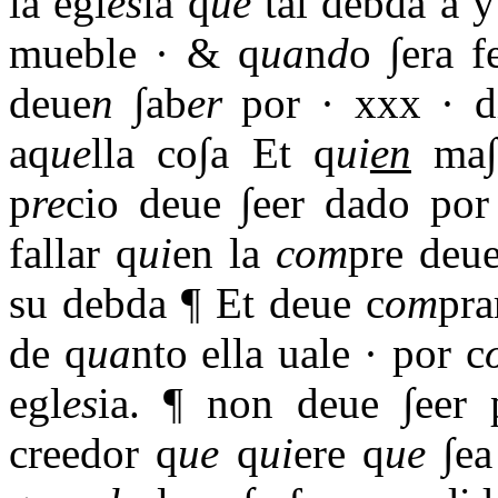
la egl
es
ia q
ue
tal debda a y
mueble · & q
ua
n
d
o ∫era 
deue
n
∫ab
er
por · xxx · d
aq
ue
lla co∫a Et q
ui
en
ma∫ 
p
re
cio deue ∫eer dado por
fallar q
ui
en la
com
pre deue
su debda ¶ Et deue c
om
pra
de q
ua
nto ella uale · por c
egl
es
ia. ¶ non deue ∫eer 
creedor q
ue
q
ui
ere q
ue
∫ea