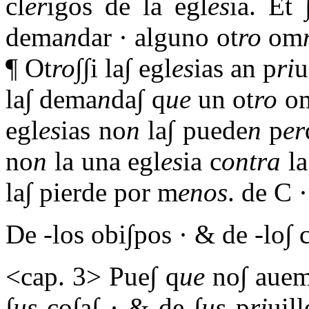
cl
er
igos de la egl
es
ia. Et 
dema
n
dar · alguno ot
ro
om
¶ Ot
ro
∫∫i la∫ egl
es
ias an p
ri
u
la∫ dema
n
da∫ q
ue
un ot
ro
o
egl
es
ias no
n
la∫ puede
n
p
er
no
n
la una egl
es
ia c
ontra
la
la∫ pierde por m
enos
. de C 
De -los obi∫pos · & de -lo∫ c
<cap. 3> Pue∫ q
ue
no∫ auem
∫
us
co∫a∫ · & de ∫
us
p
ri
uil