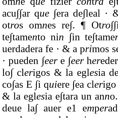
om
n
e q
ue
fizier
con
t
ra
e∫
acu∫∫ar q
ue
∫era de∫leal · 
ot
ro
s om
n
es re∫. ¶ Ot
ro
∫
te∫tame
n
to ni
n
∫in te∫tame
uerdadera fe · & a p
ri
mos s
· pueden ∫
eer
e ∫
eer
h
er
eder
lo∫ cl
er
igos & la egl
es
ia d
co∫as E ∫i q
ui
ere ∫ea cl
er
igo
& la egl
es
ia e∫tara un an
n
o.
deue la∫ auer e1 e
m
p
er
ad