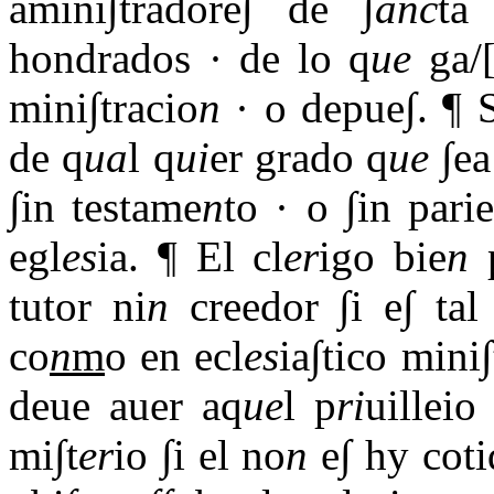
amini∫tradore∫ de ∫
anc
ta
hondrados · de lo q
ue
ga/[
mini∫tracio
n
· o depue∫. ¶ S
de q
ua
l q
ui
er grado q
ue
∫ea
∫in testame
n
to · o ∫in parie
egl
es
ia. ¶ El cl
er
igo bie
n
p
tutor ni
n
creedor ∫i e∫ tal
co
n
m
o en ecl
es
ia∫tico mini∫
deue auer aq
ue
l p
ri
uilleio
mi∫t
er
io ∫i el no
n
e∫ hy coti